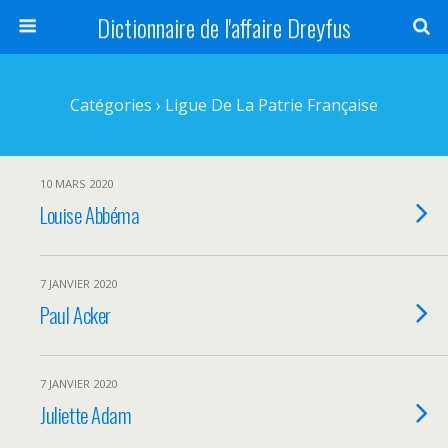
Dictionnaire de l'affaire Dreyfus
Catégories ›
Ligue De La Patrie Française
10 MARS 2020
Louise Abbéma
7 JANVIER 2020
Paul Acker
7 JANVIER 2020
Juliette Adam