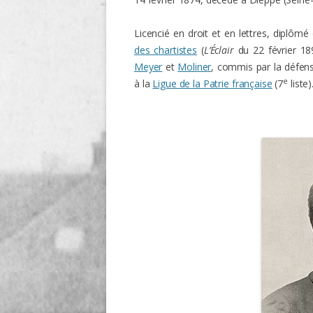
O
Licencié en droit et en lettres, diplôm
des chartistes
(
L’Éclair
du 22 février 1
R
Meyer
et
Moliner
, commis par la défense
T
e
à la
Ligue de la Patrie française
(7
liste)