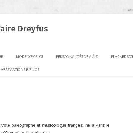
faire Dreyfus
Aller
au
RE
MODE D’EMPLOI
PERSONNALITÉS DE A À Z
PLACARDS/C
contenu
A
 ABRÉVIATIONS BIBLIOS
B
hiviste-paléographe et musicologue français, né à Paris le
Inférieure) le 31 août 1910.