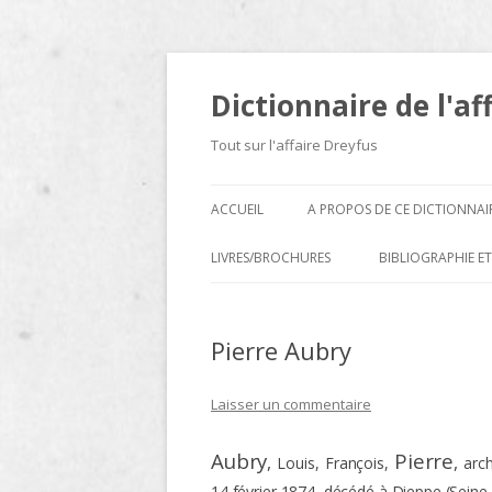
Dictionnaire de l'af
Tout sur l'affaire Dreyfus
ACCUEIL
A PROPOS DE CE DICTIONNAI
LIVRES/BROCHURES
BIBLIOGRAPHIE ET
A
Pierre Aubry
D
E
Laisser un commentaire
H
Aubry
Pierre
,
,
Louis, François,
arc
N
14 février 1874, décédé à Dieppe (Seine-