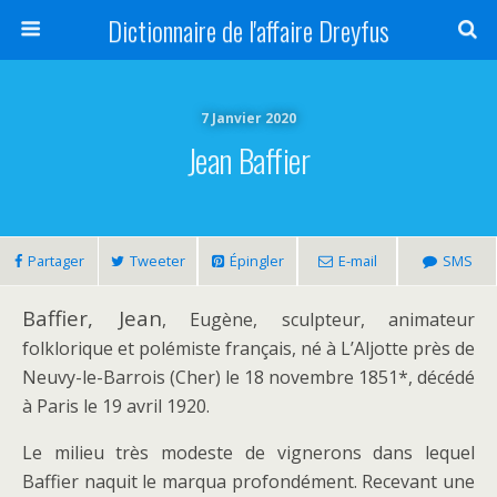
Dictionnaire de l'affaire Dreyfus
7 Janvier 2020
Jean Baffier
Partager
Tweeter
Épingler
E-mail
SMS
Baffier, Jean
, Eugène, sculpteur, animateur
folklorique et polémiste français, né à L’Aljotte près de
Neuvy-le-Barrois (Cher) le 18 novembre 1851*, décédé
à Paris le 19 avril 1920.
Le milieu très modeste de vignerons dans lequel
Baffier naquit le marqua profondément. Recevant une