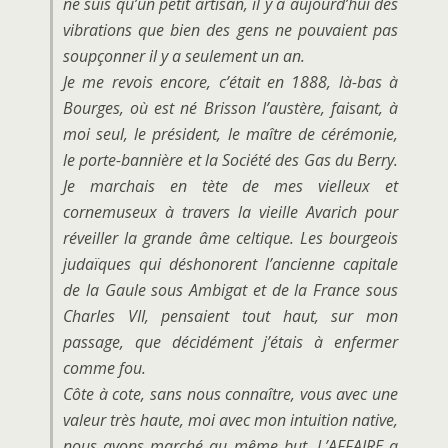
ne suis qu’un petit artisan, il y a aujourd’hui des
vibrations que bien des gens ne pouvaient pas
soupçonner il y a seulement un an.
Je me revois encore, c’était en 1888, là-bas à
Bourges, où est né Brisson l’austère, faisant, à
moi seul, le président, le maître de cérémonie,
le porte-bannière et la Société des Gas du Berry.
Je marchais en tète de mes vielleux et
cornemuseux à travers la vieille Avarich pour
réveiller la grande âme celtique. Les bourgeois
judaïques qui déshonorent l’ancienne capitale
de la Gaule sous Ambigat et de la France sous
Charles VII, pensaient tout haut, sur mon
passage, que décidément j’étais à enfermer
comme fou.
Côte à cote, sans nous connaître, vous avec une
valeur très haute, moi avec mon intuition native,
nous avons marché au même but. L’AFFAIRE a