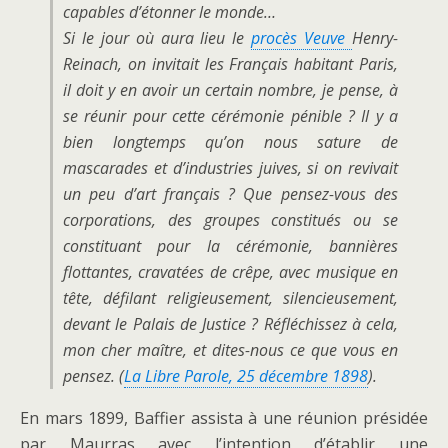
capables d’étonner le monde…
Si le jour où aura lieu le
procès Veuve
Henry-
Reinach, on invitait les Français
habitant Paris,
il doit y en avoir un certain nombr
e, je pense, à
se réunir pour cette
cérémonie pénible ? Il y a
bien longtemps
qu’on nous sature de
mascarades et d’industries juives
, si on revivait
un peu d’art
français ? Que pensez-vous des
corporations,
des groupes constitués ou se
constituant
pour la cérémonie, bannières
flottantes, cra
vatées de crêpe, avec musique en
tête, défilant religieusement, silencieusement,
devant le Palais de Justice ? Réfléchissez à cela,
mon cher maître, et dites-nous ce que vous en
pensez. (
La Libre Parole
, 25 décembre 1898
).
En mars 1899, Baffier assista à une réunion présidée
par Maurras avec l’intention d’établir une