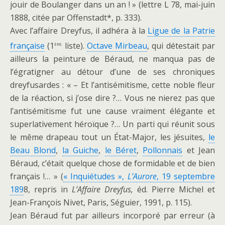
jouir de Boulanger dans un an ! » (lettre L 78, mai-juin
1888, citée par Offenstadt*, p. 333).
Avec l’affaire Dreyfus, il adhéra à la
Ligue de la Patrie
ère
française
(1
liste).
Octave Mirbeau
, qui détestait par
ailleurs la peinture de Béraud, ne manqua pas de
l’égratigner au détour d’une de ses chroniques
dreyfusardes : « – Et l’antisémitisme, cette noble fleur
de la réaction, si j’ose dire ?… Vous ne nierez pas que
l’antisémitisme fut une cause vraiment élégante et
superlativement héroïque ?… Un parti qui réunit sous
le même drapeau tout un État-Major, les jésuites,
le
Beau Blond
,
la Guiche
,
le Béret
,
Pollonnais
et Jean
Béraud, c’était quelque chose de formidable et de bien
français !… » (
« Inquiétudes »,
L’Aurore
, 19 septembre
189
8, repris in
L’Affaire Dreyfus,
éd. Pierre Michel et
Jean-François Nivet, Paris, Séguier, 1991, p. 115).
Jean Béraud fut par ailleurs incorporé par erreur (à