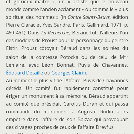
et glorieux maître », un « artiste que le nouveau
monde comme l’ancien acclament » ou comme le « plus
spirituel des hommes » (in
Contre Sainte-Beuve,
édition
Pierre Clarac et Yves Sandre, Paris, Gallimard, 1971, p.
460-461). Dans
La Recherche,
Béraud fut d’ailleurs l’un
des modèles de Proust pour le personnage du peintre
Elstir. Proust côtoyait Béraud dans les soirées du
me
salon de la comtesse Potocka ou de celui de M
Lemaire, avec Léon Bonnat, Puvis de Chavannes,
Édouard Detaille
ou
Georges Clairin
.
Au moment le plus vif de l’Affaire, Puvis de Chavannes
décéda. Un comité fut rapidement constitué pour
ériger un monument à sa mémoire. Béraud appartint
au comité que présidait Carolus Duran et qui passa
commande du monument à Auguste Rodin alors
empêtré dans l’affaire de son Balzac qui provoquait
des clivages proches de ceux de l’affaire Dreyfus.