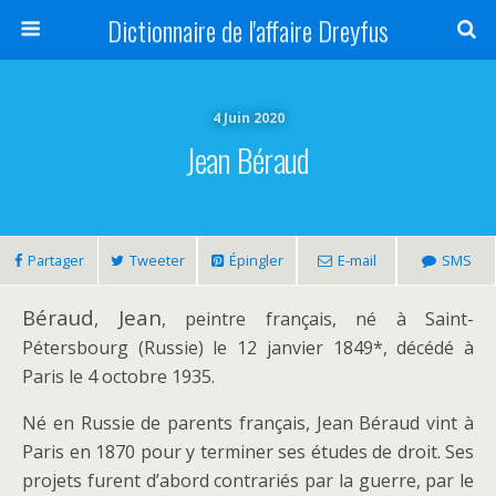
Dictionnaire de l'affaire Dreyfus
4 Juin 2020
Jean Béraud
Partager
Tweeter
Épingler
E-mail
SMS
Béraud
Jean
,
, peintre français, né à Saint-
Pétersbourg (Russie) le 12 janvier 1849*, décédé à
Paris le 4 octobre 1935.
Né en Russie de parents français, Jean Béraud vint à
Paris en 1870 pour y terminer ses études de droit. Ses
projets furent d’abord contrariés par la guerre, par le