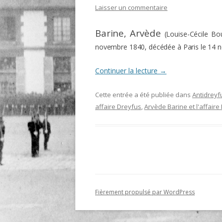
Laisser un commentaire
O
Barine
, Arvède
(Louise-Cécile Bo
R
novembre 1840, décédée à Paris le 14 
T
Continuer la lecture
→
Cette entrée a été publiée dans
Antidreyf
affaire Dreyfus
,
Arvède Barine et l'affaire
Fièrement propulsé par WordPress