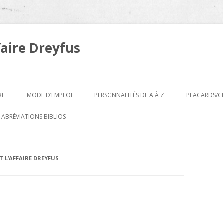
faire Dreyfus
Aller
au
RE
MODE D’EMPLOI
PERSONNALITÉS DE A À Z
PLACARDS/C
contenu
A
 ABRÉVIATIONS BIBLIOS
B
T L’AFFAIRE DREYFUS