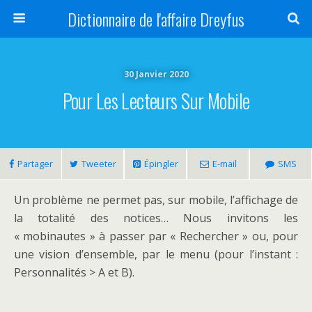
Dictionnaire de l'affaire Dreyfus
30 Janvier 2020
Pour Les Lecteurs Sur Mobile
Partager
Tweeter
Épingler
E-mail
SMS
Un problème ne permet pas, sur mobile, l’affichage de
la totalité des notices… Nous invitons les
« mobinautes » à passer par « Rechercher » ou, pour
une vision d’ensemble, par le menu (pour l’instant :
Personnalités > A et B).