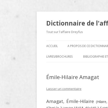
Dictionnaire de l'af
Tout sur l'affaire Dreyfus
ACCUEIL
A PROPOS DE CE DICTIONNAI
LIVRES/BROCHURES
BIBLIOGRAPHIE ET
A
Émile-Hilaire Amagat
D
E
Laisser un commentaire
H
Amagat
, Émile-Hilaire
(Hilair
N
(Cher) le 2 janvier 1841*, décédé à Saint