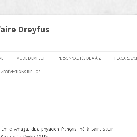
faire Dreyfus
Aller
au
RE
MODE D’EMPLOI
PERSONNALITÉS DE A À Z
PLACARDS/C
contenu
A
 ABRÉVIATIONS BIBLIOS
B
e, Émile Amagat dit), physicien français, né à Saint-Satur
-Satur le 14 février 1915*.