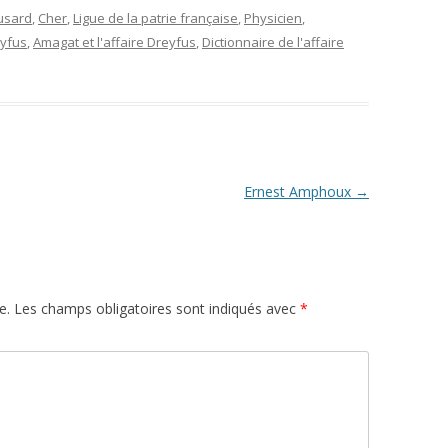
usard
,
Cher
,
Ligue de la patrie française
,
Physicien
,
eyfus
,
Amagat et l'affaire Dreyfus
,
Dictionnaire de l'affaire
Ernest Amphoux
→
e.
Les champs obligatoires sont indiqués avec
*