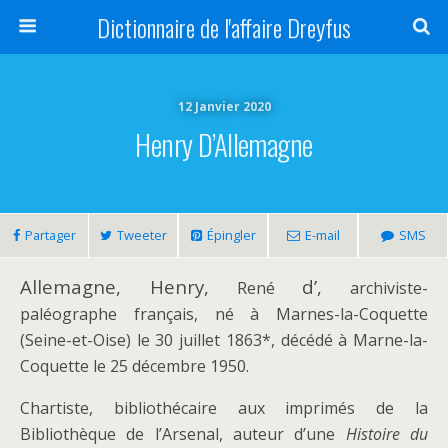
Dictionnaire de l'affaire Dreyfus
12 Janvier 2020
Henry D’Allemagne
Partager
Tweeter
Épingler
E-mail
SMS
Allemagne, Henry,
d’,
René
archiviste-
paléographe français, né à Marnes-la-Coquette
(Seine-et-Oise) le 30 juillet 1863*, décédé à Marne-la-
Coquette le 25 décembre 1950.
Chartiste, bibliothécaire aux imprimés de la
Bibliothèque de l’Arsenal, auteur d’une
Histoire du