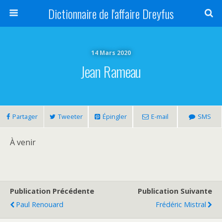
Dictionnaire de l'affaire Dreyfus
14 Mars 2020
Jean Rameau
Partager
Tweeter
Épingler
E-mail
SMS
À venir
Publication Précédente
Publication Suivante
Paul Renouard
Frédéric Mistral