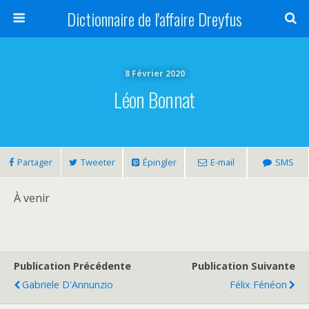
Dictionnaire de l'affaire Dreyfus
8 Février 2020
Léon Bonnat
Partager
Tweeter
Épingler
E-mail
SMS
À venir
Publication Précédente
Publication Suivante
Gabriele D'Annunzio
Félix Fénéon