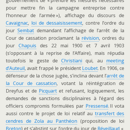
gouvernement de « prendre les mesures nécessaires
pour mettre fin la campagne entreprise contre
l’honneur de l’armée »), affichage du discours de
Cavaignac
,
loi de dessaisissement
, contre l’ordre du
jour
Sembat
demandant l’affichage de l’arrêt de la
Cour de cassation proclamant la
révision
, ordres du
jour
Chapuis
des 22 mai 1900 et 7 avril 1903
(s’opposant à la reprise de l’Affaire), mais répudia
toutefois le geste de
Christiani
qui, au
meeting
d’Auteuil
, avait frappé le président
Loubet
. En 1906, ce
défenseur de la chose jugée, s’inclina devant l’
arrêt de
la Cour de cassation
, votant la réintégration de
Dreyfus et de
Picquart
et refusant, logiquement, les
demandes de sanctions disciplinaires à l’égard des
officiers compromis formulées par
Pressensé
. Il vota
aussi contre le projet de loi relatif au
transfert des
cendres de Zola au Panthéon
(proposition de loi
Breton
) et s’abstint sur l’ordre du jour de
Réveillaud
«