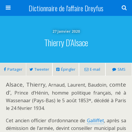
Dictionnaire de l'affaire Dreyfus
27 Janvier 2020
Thierry D’Alsace
Partager
Tweeter
Épingler
E-mail
SMS
Alsace, Thierry,
comte
Arnaud, Laurent, Baudoin,
d’,
Prince d’Hénin, homme politique français, né à
Wassenaar (Pays-Bas) le 5 août 1853*, décédé à Paris
le 24 février 1934.
Cet ancien officier d’ordonnance de
Galliffet
, après sa
démission de l’armée, devint conseiller municipal puis