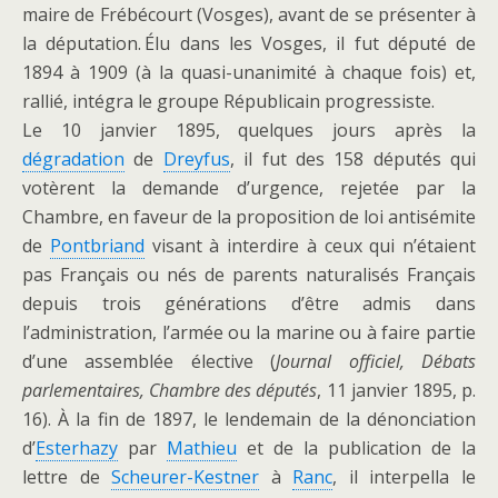
maire de Frébécourt (Vosges), avant de se présenter à
la députation. Élu dans les Vosges, il fut député de
1894 à 1909 (à la quasi-unanimité à chaque fois) et,
rallié, intégra le groupe Républicain progressiste.
Le 10 janvier 1895, quelques jours après la
dégradation
de
Dreyfus
, il fut des 158 députés qui
votèrent la demande d’urgence, rejetée par la
Chambre, en faveur de la proposition de loi antisémite
de
Pontbriand
visant à interdire à ceux qui n’étaient
pas Français ou nés de parents naturalisés Français
depuis trois générations d’être admis dans
l’administration, l’armée ou la marine ou à faire partie
d’une assemblée élective (
Journal officiel, Débats
parlementaires,
Chambre des députés
, 11 janvier 1895, p.
16). À la fin de 1897, le lendemain de la dénonciation
d’
Esterhazy
par
Mathieu
et de la publication de la
lettre de
Scheurer-Kestner
à
Ranc
, il interpella le