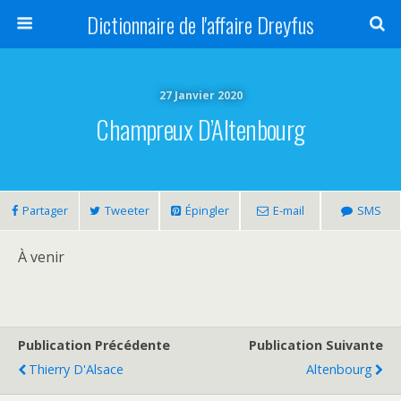
Dictionnaire de l'affaire Dreyfus
27 Janvier 2020
Champreux D’Altenbourg
Partager
Tweeter
Épingler
E-mail
SMS
À venir
Publication Précédente
Publication Suivante
Thierry D'Alsace
Altenbourg