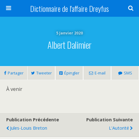
Dictionnaire de l'affaire Dreyfus
5 Janvier 2020
Albert Dalimier
Partager
Tweeter
Épingler
E-mail
SMS
À venir
Publication Précédente
Publication Suivante
Jules-Louis Breton
L'Autorité