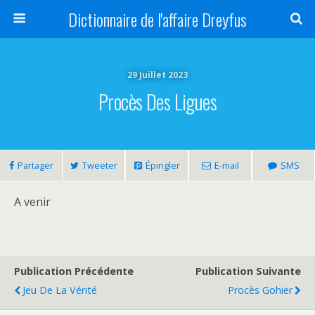
Dictionnaire de l'affaire Dreyfus
29 Juillet 2023
Procès Des Ligues
Partager
Tweeter
Épingler
E-mail
SMS
A venir
Publication Précédente
Publication Suivante
Jeu De La Vérité
Procès Gohier