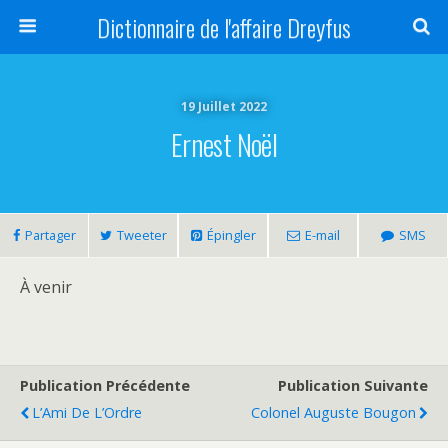
Dictionnaire de l'affaire Dreyfus
19 Juillet 2022
Ernest Noël
Partager
Tweeter
Épingler
E-mail
SMS
À venir
Publication Précédente
Publication Suivante
L’Ami De L’Ordre
Colonel Auguste Bougon