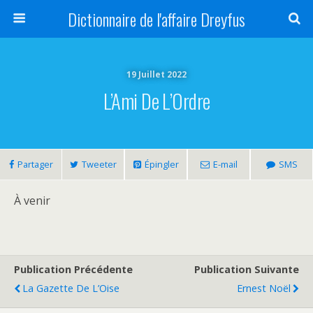
Dictionnaire de l'affaire Dreyfus
19 Juillet 2022
L’Ami De L’Ordre
Partager
Tweeter
Épingler
E-mail
SMS
À venir
Publication Précédente
Publication Suivante
La Gazette De L’Oise
Ernest Noël