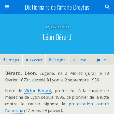
Dictionnaire de l'affaire Dreyfus
12 Janvier 2022
Léon Bérard
Partager
Tweeter
Épingler
E-mail
SMS
Bérard
Léon
,
, Eugène, né à Morez (Jura) le 18
février 1870*, décédé à Lyon le 2 septembre 1956.
Frère de
Victor Bérard
, professeur à la Faculté de
médecine de Lyon depuis 1895, ce pionnier de la lutte
contre le cancer signera la
protestation contre
l’amnistie
(L’Aurore,
29 janvier).