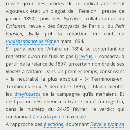
révélé qu’un des articles de ce radical anticlérical
vigoureux était un plagiat de… Fénelon ; presse de
janvier 1890), puis des
Pyrénées
, collaborateur du
Cyclamen
, revue « des Savoyards de Paris », du
Petit
Parisien
, Bally prit la rédaction en chef de
L’I
ndépendance de l’Est
en mars 1894.
S’il parla peu de l’Affaire en 1894, se contentant de
regretter qu’on ne fusillât pas
Dreyfus
, il consacra, à
partir de la relance de 1897, un certain nombre de ses
leaders
à l’Affaire. Dans un premier temps, conservant
« la neutralité la plus absolue » (« Terminons-en.
Terminons-en », 9 décembre 1897), il blâma bientôt
les
dreyfusards
de la campagne qu’ils menaient. Et
c’est par un « Honneur à la France ! » qu’il enregistra,
dans le numéro du 24-25 février, le verdict qui
condamnait
Zola
à la
peine maximale
.
À l’approche des
élections
, soutenant
Develle (voir sa