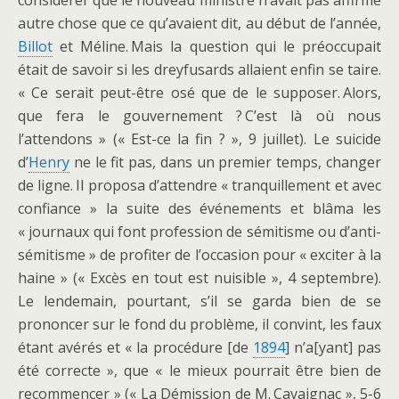
considérer que le nouveau ministre n’avait pas affirmé
autre chose que ce qu’avaient dit, au début de l’année,
Billot
et Méline. Mais la question qui le préoccupait
était de savoir si les dreyfusards allaient enfin se taire.
« Ce serait peut-être osé que de le supposer. Alors,
que fera le gouvernement ? C’est là où nous
l’attendons » (« Est-ce la fin ? », 9 juillet). Le suicide
d’
Henry
ne le fit pas, dans un premier temps, changer
de ligne. Il proposa d’attendre « tranquillement et avec
confiance » la suite des événements et blâma les
« journaux qui font profession de sémitisme ou d’anti-
sémitisme » de profiter de l’occasion pour « exciter à la
haine » (« Excès en tout est nuisible », 4 septembre).
Le lendemain, pourtant, s’il se garda bien de se
prononcer sur le fond du problème, il convint, les faux
étant avérés et « la procédure [de
1894
] n’a[yant] pas
été correcte », que « le mieux pourrait être bien de
recommencer » (« La Démission de M. Cavaignac », 5-6