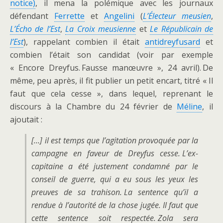
notice)
, il mena la polémique avec les journaux
défendant
Ferrette
et
Angelini
(
L’Électeur meusien
,
L’Écho de l’Est
,
La Croix meusienne
et
Le Républicain de
l’Est
), rappelant combien il était
antidreyfusard
et
combien l’était son candidat (voir par exemple
« Encore Dreyfus. Fausse manœuvre », 24 avril). De
même, peu après, il fit publier un petit encart, titré « Il
faut que cela cesse », dans lequel, reprenant le
discours à la Chambre du 24 février de
Méline
, il
ajoutait :
[…] il est temps que l’agitation provoquée par la
campagne en faveur de Dreyfus cesse. L’ex-
capitaine a été justement condamné par le
conseil de guerre, qui a eu sous les yeux les
preuves de sa trahison. La sentence qu’il a
rendue à l’autorité de la chose jugée. Il faut que
cette sentence soit respectée. Zola sera