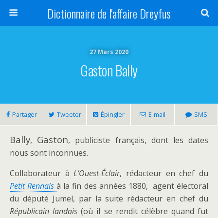
Dictionnaire de l'affaire Dreyfus
27 Mars 2020
Gaston Bally
Partager
Tweeter
Épingler
E-mail
SMS
Bally
Gaston
,
, publiciste français, dont les dates
nous sont inconnues.
Collaborateur à
L’Ouest-Éclair
, rédacteur en chef du
Petit Rennais
à la fin des années 1880, agent électoral
du député Jumel, par la suite rédacteur en chef du
Républicain landais
(où il se rendit célèbre quand fut