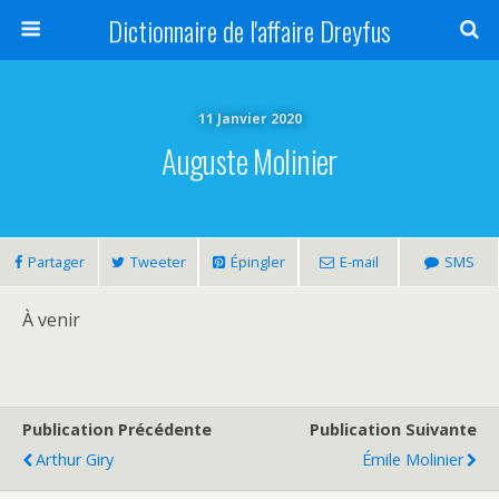
Dictionnaire de l'affaire Dreyfus
11 Janvier 2020
Auguste Molinier
Partager
Tweeter
Épingler
E-mail
SMS
À venir
Publication Précédente
Publication Suivante
Arthur Giry
Émile Molinier