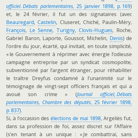
officiel. Débats parlementaires,
25 janvier 1898, p. 169
)
et, le 24 février, il fut un des signataires (avec
Beauregard
,
Castelin
, Cluseret, Chiché, Paulin-Méry,
François
,
Le Senne
,
Turigny
,
Clovis-Hugues
, Roche,
Gabriel Baron, Laporte, Goussot, Michelin,
Denis
) de
l’ordre du jour, écarté, qui invitait, en toute simplicité,
« le Gouvernement à réprimer avec énergie l’odieuse
campagne entreprise par un syndicat cosmopolite,
subventionné par l’argent étranger, pour réhabiliter
le traître Dreyfus condamné à l’unanimité sur le
témoignage de vingt-sept officiers français et qui a
avoué son crime » (
Journal officiel, Débats
parlementaires, Chambre des députés
, 25 février 1898,
p. 837)
.
Si, à l’occasion des
élections de mai 1898
, Argeliès fut,
dans sa profession de foi, assez discret sur l’Affaire
(s’en tenant à un unique : « Je combattrai, sans