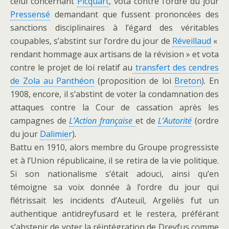
celui concernant
Picquart
, vota contre l’ordre du jour
Pressensé
demandant que fussent prononcées des
sanctions disciplinaires à l’égard des véritables
coupables, s’abstint sur l’ordre du jour de
Réveillaud
«
rendant hommage aux artisans de la révision » et vota
contre le projet de loi relatif au
transfert des cendres
de Zola au Panthéon
(proposition de loi
Breton
). En
1908, encore, il s’abstint de voter la condamnation des
attaques contre la Cour de cassation après les
campagnes de
L’Action française
et de
L’Autorité
(ordre
du jour
Dalimier
)
.
Battu en 1910, alors membre du Groupe progressiste
et à l’Union républicaine, il se retira de la vie politique.
Si son nationalisme s’était adouci, ainsi qu’en
témoigne sa voix donnée à l’ordre du jour qui
flétrissait les incidents d’Auteuil, Argeliès fut un
authentique antidreyfusard et le restera, préférant
s’abstenir de voter la réintégration de Dreyfus comme