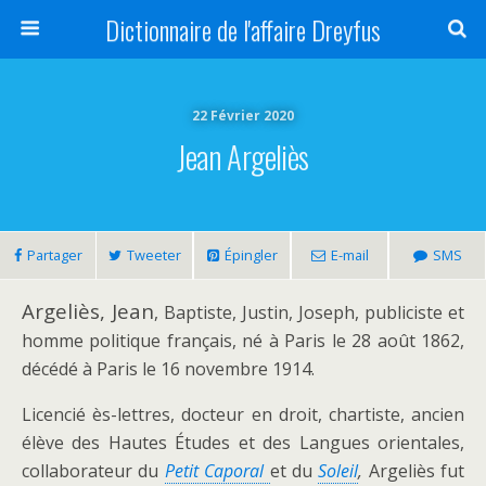
Dictionnaire de l'affaire Dreyfus
22 Février 2020
Jean Argeliès
Partager
Tweeter
Épingler
E-mail
SMS
Argeliès, Jean
, Baptiste, Justin, Joseph, publiciste et
homme politique français, né à Paris le 28 août 1862,
décédé à Paris le 16 novembre 1914.
Licencié ès-lettres, docteur en droit, chartiste, ancien
élève des Hautes Études et des Langues orientales,
collaborateur du
Petit Caporal
et du
Soleil
,
Argeliès fut