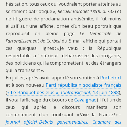
hésitation, tous ceux qui voudraient porter atteinte au
sentiment patriotique »,
Recueil Barodet 1898,
p. 732) et
ne fit guère de proclamation antisémite, il fut moins
allusif sur une affiche, ornée d’un beau portrait que
reproduisit en pleine page
Le Démocrate de
l’arrondissement de Corbeil
du 5 mai, affiche qui portait
ces quelques lignes : « Je veux : la République
respectable, à l’intérieur : débarrassée des intrigants,
des politiciens qui la compromettent, et des étrangers
qui la trahissent ».
En juillet, après avoir apporté son soutien à
Rochefort
et à son nouveau
Parti républicain socialiste français
(
« Le Banquet des élus »,
L’Intransigeant,
13 juin 1898
),
il vota l’affichage du discours de
Cavaignac
(il fut un de
ceux qui après le discours manifesta son
contentement d’un tonitruant « Vive la France ! » –
Journal officiel, Débats parlementaires, Chambre des