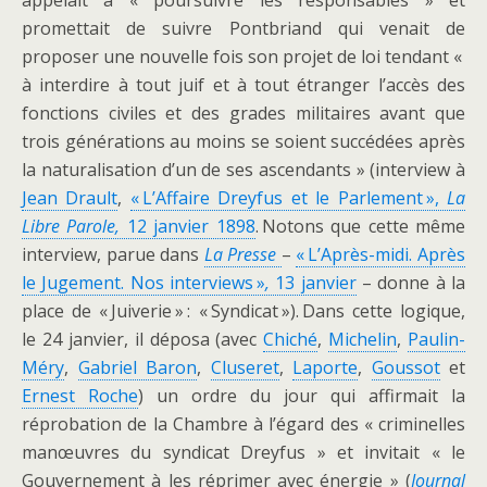
appelait
à « poursuivre les responsables » et
promettait de suivre Pontbriand qui venait de
proposer une nouvelle fois son projet de loi tendant «
à interdire à tout juif et à tout étranger l’accès des
fonctions civiles et des grades militaires avant que
trois générations au moins se soient succédées après
la naturalisation d’un de ses ascendants » (interview à
Jean Drault
,
« L’Affaire Dreyfus et le Parlement »,
La
Libre Parole,
12 janvier 1898
. Notons que cette même
interview, parue dans
La Presse
–
« L’Après-midi. Après
le Jugement. Nos interviews »
,
13 janvier
– donne à la
place de « Juiverie » : « Syndicat »). Dans cette logique,
le 24 janvier, il déposa (avec
Chiché
,
Michelin
,
Paulin-
Méry
,
Gabriel Baron
,
Cluseret
,
Laporte
,
Goussot
et
Ernest Roche
) un ordre du jour qui affirmait la
réprobation de la Chambre à l’égard des « criminelles
manœuvres du syndicat Dreyfus » et invitait « le
Gouvernement à les réprimer avec énergie » (
Journal