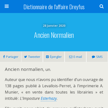
Dictionnaire de l'affaire Dreyfus
28 Janvier 2020
Ancien Normalien
Partager
Tweeter
Épingler
E-mail
SMS
Ancien normalien,
un.
Auteur que nous n’avons pu identifier d’un ouvrage de
138 pages publié à Levallois-Perret, à l’imprimerie A.
Munier, « en vente dans toutes les librairies » et
intitulé :
L’Imposture
Esterhazy
.