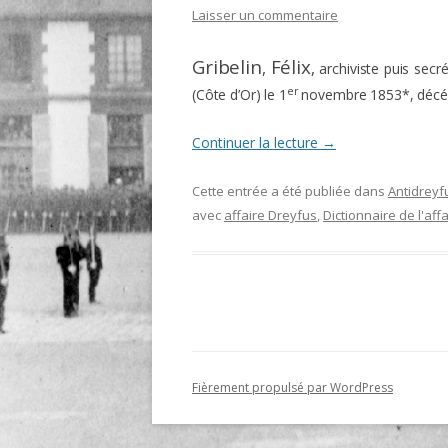
Laisser un commentaire
O
Gribelin
Félix
,
,
archiviste puis secré
R
er
(Côte d’Or) le 1
novembre 1853*, décédé
T
Continuer la lecture
→
Cette entrée a été publiée dans
Antidreyf
avec
affaire Dreyfus
,
Dictionnaire de l'aff
Fièrement propulsé par WordPress