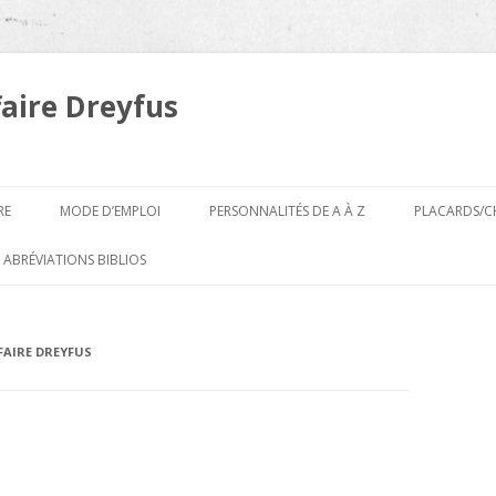
faire Dreyfus
Aller
au
RE
MODE D’EMPLOI
PERSONNALITÉS DE A À Z
PLACARDS/C
contenu
A
 ABRÉVIATIONS BIBLIOS
B
FFAIRE DREYFUS