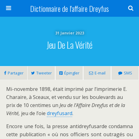
Dictionnaire de l'affaire Dreyfus
31 Janvier 2023
Jeu De La Vérité
Partager
Tweeter
Épingler
E-mail
SMS
Mi-novembre 1898, était imprimé par l’imprimerie E.
Charaire, à Sceaux, et vendu sur les boulevards au
prix de 10 centimes un
Jeu de l’Affaire Dreyfus et de la
Vérité,
jeu de l’oie
dreyfusard
.
Encore une fois, la presse antidreyfusarde condamna
cette publication « où nos officiers sont outragés ou