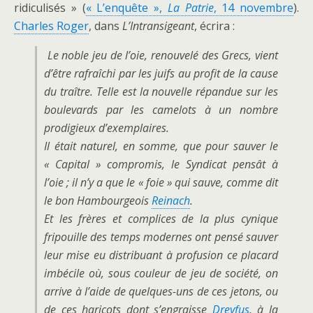
ridiculisés » (
« L’enquête »,
La Patrie
, 14 novembre
).
Charles Roger
, dans
L’Intransigeant
, écrira :
Le noble jeu de l’oie, renouvelé des Grecs, vient
d’être rafraîchi par les juifs au profit de la cause
du traître. Telle est la nouvelle répandue sur les
boulevards par les camelots à un nombre
prodigieux d’exemplaires.
Il était naturel, en somme, que pour sauver le
« Capital » compromis, le Syndicat pensât à
l’oie ; il n’y a que le « foie » qui sauve, comme dit
le bon Hambourgeois
Reinach
.
Et les frères et complices de la plus cynique
fripouille des temps modernes ont pensé sauver
leur mise eu distribuant à profusion ce placard
imbécile où, sous couleur de jeu de société, on
arrive à l’aide de quelques-uns de ces jetons, ou
de ces haricots dont s’engraisse
Dreyfus
, à la