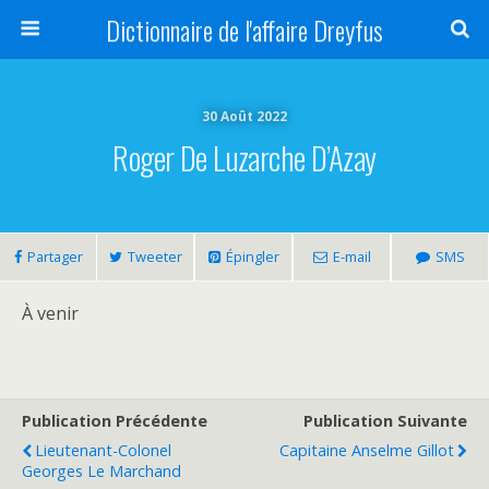
Dictionnaire de l'affaire Dreyfus
30 Août 2022
Roger De Luzarche D’Azay
Partager
Tweeter
Épingler
E-mail
SMS
À venir
Publication Précédente
Publication Suivante
Lieutenant-Colonel
Capitaine Anselme Gillot
Georges Le Marchand