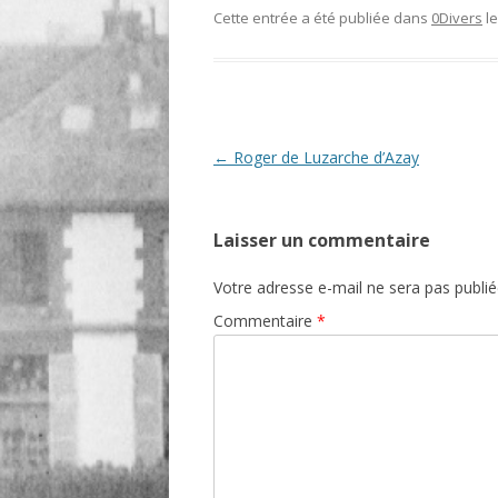
Cette entrée a été publiée dans
0Divers
l
O
R
T
Navigation
←
Roger de Luzarche d’Azay
des
articles
Laisser un commentaire
Votre adresse e-mail ne sera pas publié
Commentaire
*