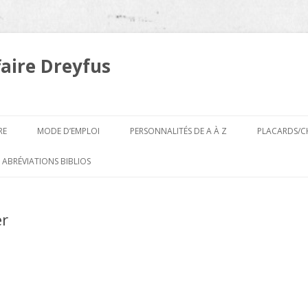
faire Dreyfus
Aller
au
RE
MODE D’EMPLOI
PERSONNALITÉS DE A À Z
PLACARDS/C
contenu
A
 ABRÉVIATIONS BIBLIOS
B
er