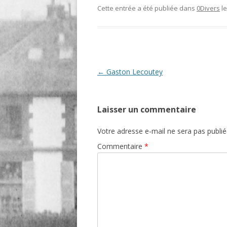
Cette entrée a été publiée dans
0Divers
l
O
R
T
Navigation
←
Gaston Lecoutey
des
articles
Laisser un commentaire
Votre adresse e-mail ne sera pas publié
Commentaire
*