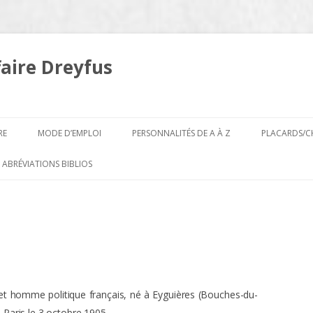
faire Dreyfus
Aller
au
RE
MODE D’EMPLOI
PERSONNALITÉS DE A À Z
PLACARDS/C
contenu
A
 ABRÉVIATIONS BIBLIOS
B
et homme politique français, né à Eyguières (Bouches-du-
Paris le 3 octobre 1905.