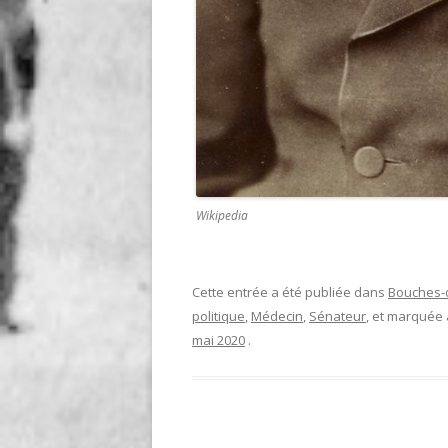
Wikipedia
Cette entrée a été publiée dans
Bouches-
politique
,
Médecin
,
Sénateur
, et marquée
mai 2020
.