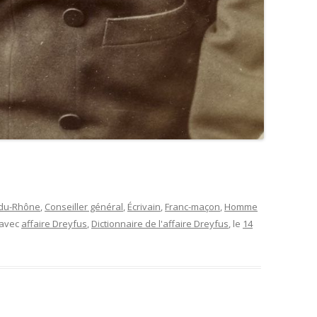
du-Rhône
,
Conseiller général
,
Écrivain
,
Franc-maçon
,
Homme
 avec
affaire Dreyfus
,
Dictionnaire de l'affaire Dreyfus
, le
14