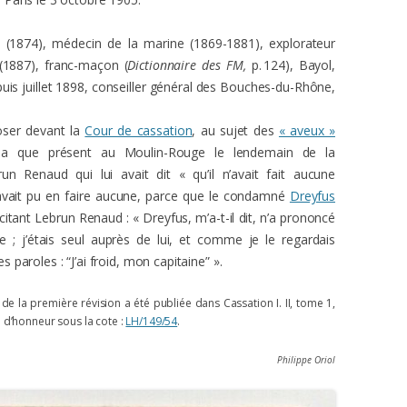
 (1874), médecin de la marine (1869-1881), explorateur
(1887), franc-maçon (
Dictionnaire des FM,
p. 124), Bayol,
uis juillet 1898, conseiller général des Bouches-du-Rhône,
oser devant la
Cour de cassation
, au sujet des
« aveux »
irma que présent au Moulin-Rouge le lendemain de la
run Renaud qui lui avait dit « qu’il n’avait fait aucune
’avait pu en faire aucune, parce que le condamné
Dreyfus
, citant Lebrun Renaud : « Dreyfus, m’a-t-il dit, n’a prononcé
 ; j’étais seul auprès de lui, et comme je le regardais
es paroles : “J’ai froid, mon capitaine” ».
 de la première révision a été publiée dans Cassation
I.
II
, tome 1,
 d’honneur sous la cote :
LH/149/54
.
Philippe Oriol