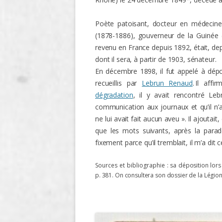
O
Poète patoisant, docteur en médecine
(1878-1886), gouverneur de la Guinée 
R
revenu en France depuis 1892, était, dep
T
dont il sera, à partir de 1903, sénateur.
En décembre 1898, il fut appelé à dép
recueillis par
Lebrun Renaud
. Il aff
dégradation
, il y avait rencontré Leb
communication aux journaux et qu’il n
ne lui avait fait aucun aveu ». Il ajoutait
que les mots suivants, après la parade
fixement parce qu’il tremblait, il m’a dit c
Sources et bibliographie :
sa déposition lors
p. 381. On consultera son dossier de la Légion