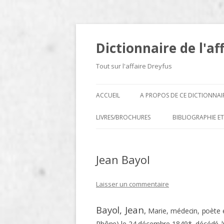
Dictionnaire de l'af
Tout sur l'affaire Dreyfus
ACCUEIL
A PROPOS DE CE DICTIONNAI
LIVRES/BROCHURES
BIBLIOGRAPHIE ET
A
Jean Bayol
D
E
Laisser un commentaire
H
Bayol
, Jean
,
Marie, médecin, poète 
N
Rhône) le 24 décembre 1849*, décédé à 