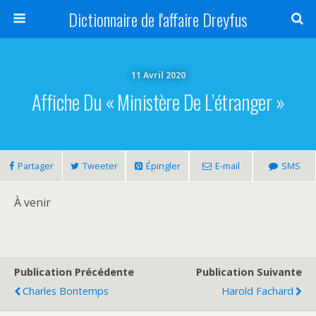
Dictionnaire de l'affaire Dreyfus
11 Avril 2020
Affiche Du « Ministère De L’étranger »
Partager
Tweeter
Épingler
E-mail
SMS
À venir
Publication Précédente
Publication Suivante
Charles Bontemps
Harold Fachard