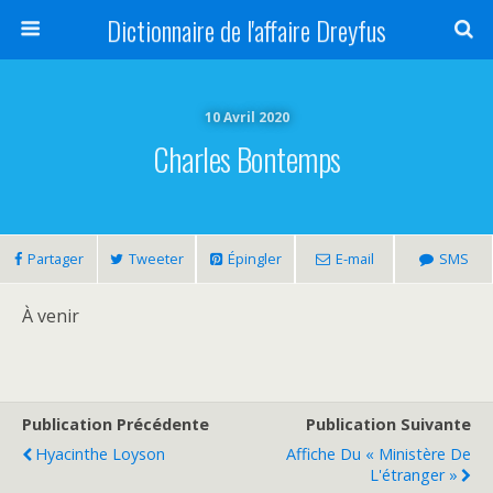
Dictionnaire de l'affaire Dreyfus
10 Avril 2020
Charles Bontemps
Partager
Tweeter
Épingler
E-mail
SMS
À venir
Publication Précédente
Publication Suivante
Hyacinthe Loyson
Affiche Du « Ministère De
L'étranger »