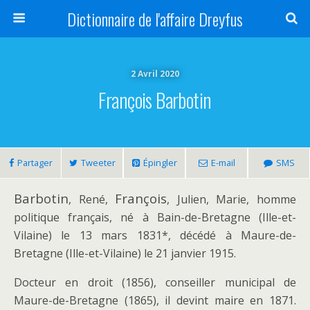
Dictionnaire de l'affaire Dreyfus
2 Avril 2020
François Barbotin
Partager
Tweeter
Épingler
E-mail
SMS
Barbotin
François
, René,
, Julien, Marie, homme
politique français, né à Bain-de-Bretagne (Ille-et-
Vilaine) le 13 mars 1831*, décédé à Maure-de-
Bretagne (Ille-et-Vilaine) le 21 janvier 1915.
Docteur en droit (1856), conseiller municipal de
Maure-de-Bretagne (1865), il devint maire en 1871.