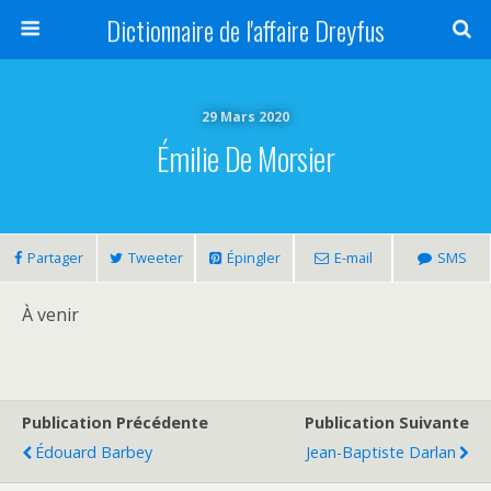
Dictionnaire de l'affaire Dreyfus
29 Mars 2020
Émilie De Morsier
Partager
Tweeter
Épingler
E-mail
SMS
À venir
Publication Précédente
Publication Suivante
Édouard Barbey
Jean-Baptiste Darlan