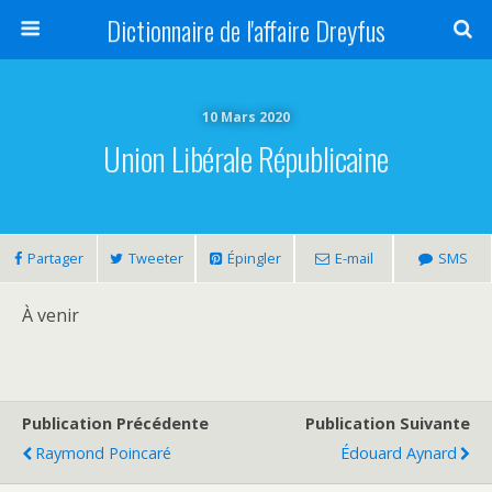
Dictionnaire de l'affaire Dreyfus
10 Mars 2020
Union Libérale Républicaine
Partager
Tweeter
Épingler
E-mail
SMS
À venir
Publication Précédente
Publication Suivante
Raymond Poincaré
Édouard Aynard