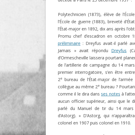
O
Polytechnicien (1873), élève de l’École 
l’École de guerre (1883), breveté d’État
R
l’État-major en 1892, dix ans après l’ob
T
Promu chef d’escadron en octobre 1
préliminaire
: Dreyfus avait-il parlé 
Jamais » avait répondu
Dreyfus
(Ca
d’Ormescheville laissera pourtant planer
de l’artillerie de campagne du 14 mar
premier interrogatoire, s’en être entr
e
2
bureau de l’État-major de l’armée 
e
collègue au même 2
bureau ? Pourtant,
comme il le dira dans
ses notes
à l’att
aucun officier supérieur, ainsi que le 
parlé du Manuel de tir du 14 mars
d’Astorg). » D’Astorg, qui n’apparaît
colonel en 1907 puis colonel en 1910.