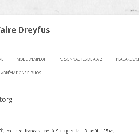
faire Dreyfus
Aller
au
RE
MODE D’EMPLOI
PERSONNALITÉS DE A À Z
PLACARDS/C
contenu
A
 ABRÉVIATIONS BIBLIOS
B
torg
d’
, militaire français, né à Stuttgart le 18 août 1854*,