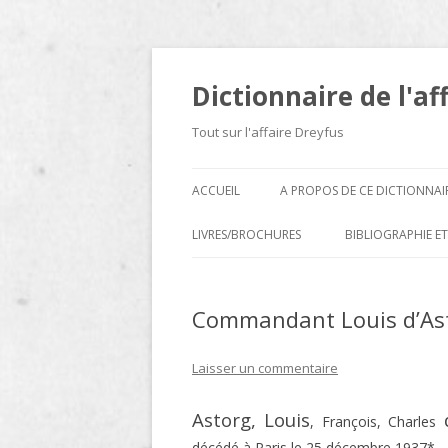
Dictionnaire de l'af
Tout sur l'affaire Dreyfus
ACCUEIL
A PROPOS DE CE DICTIONNAI
LIVRES/BROCHURES
BIBLIOGRAPHIE ET
A
Commandant Louis d’As
D
E
Laisser un commentaire
H
Astorg, Louis
, François, Charles
N
décédé à Paris le 25 décembre 1937*.