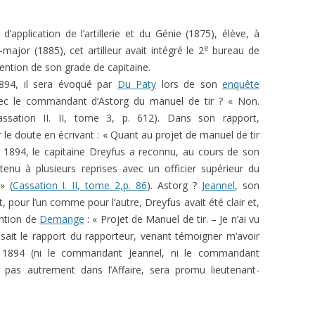
d’application de l’artillerie et du Génie (1875), élève, à
e
-major (1885), cet artilleur avait intégré le 2
bureau de
tention de son grade de capitaine.
894, il sera évoqué par
Du Paty
lors de son
enquête
avec le commandant d’Astorg du manuel de tir ? « Non.
ssation II. II, tome 3, p. 612). Dans son rapport,
 le doute en écrivant : « Quant au projet de manuel de tir
s 1894, le capitaine Dreyfus a reconnu, au cours de son
etenu à plusieurs reprises avec un officier supérieur du
» (
Cassation I. II, tome 2,p. 86
). Astorg ?
Jeannel
, son
 pour l’un comme pour l’autre, Dreyfus avait été clair et,
ention de
Demange
: « Projet de Manuel de tir. – Je n’ai vu
disait le rapport du rapporteur, venant témoigner m’avoir
 1894 (ni le commandant Jeannel, ni le commandant
ra pas autrement dans l’Affaire, sera promu lieutenant-