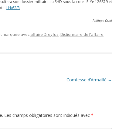
nsultera son dossier militaire au SHD sous la cote : 5 Ye 126879 et
te :
LH/62/3
.
Philippe Oriol
 et marquée avec
affaire Dreyfus
,
Dictionnaire de l'affaire
Comtesse d’Armaillé
→
e.
Les champs obligatoires sont indiqués avec
*