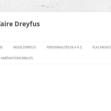
faire Dreyfus
Aller
au
RE
MODE D’EMPLOI
PERSONNALITÉS DE A À Z
PLACARDS/C
contenu
A
 ABRÉVIATIONS BIBLIOS
B