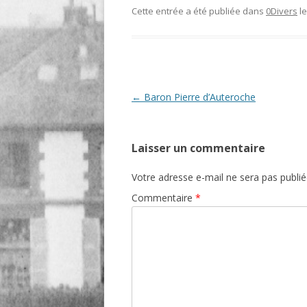
Cette entrée a été publiée dans
0Divers
l
O
R
T
Navigation
←
Baron Pierre d’Auteroche
des
articles
Laisser un commentaire
Votre adresse e-mail ne sera pas publié
Commentaire
*