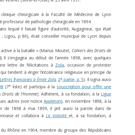
clinique chirurgicale à la Faculté de Médecine de Lyon
é professeur de pathologie chirurgicale en 1894.
 lequel il faisait figure d’autorité, Augagneur, qui était
1 ; Ligou, p. 86), était conseiller municipal de Lyon depuis
 active à la bataille » (Marius Moutet,
Cahiers des Droits de
4). Il s’engagea au début de l’année 1898, avec quelques
une lettre de félicitations à
Zola
, occasion de protester
qui tendent à ériger l’intolérance religieuse en principe de
e
ettres françaises à Émile Zola
,
2
partie, p. 5
). Il signa aussi
e
98
(7
liste) et participa à la
souscription pour offrir une
s
Droits de l’Homme
). Adhérent, à sa fondation, à la
Ligue
ques autres (voir notice
Appleton
), en novembre 1898, à la
in de 1898 à mai 1899, il prit aussi la parole dans de
onnaise et collabora à
La Volonté
et, à sa fondation, à
 du Rhône en 1904, membre du groupe des Républicains