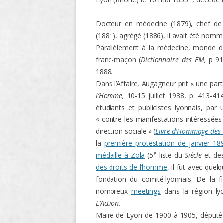
O
Docteur en médecine (1879), chef de 
(1881), agrégé (1886), il avait été nomm
R
Parallèlement à la médecine, monde dans
T
franc-maçon (
Dictionnaire des FM,
p. 9
1888.
Dans l’Affaire, Augagneur prit « une part
l’Homme,
10-15 juillet 1938, p. 413-41
étudiants et publicistes lyonnais, par 
« contre les manifestations intéressées 
direction sociale » (
Livre d’Hommage des L
la
première protestation de janvier 18
e
médaille à Zola
(5
liste du
Siècle
et de
des droits de l’homme
, il fut avec quel
fondation du comité lyonnais. De la f
nombreux
meetings
dans la région ly
L’Action.
Maire de Lyon de 1900 à 1905, député