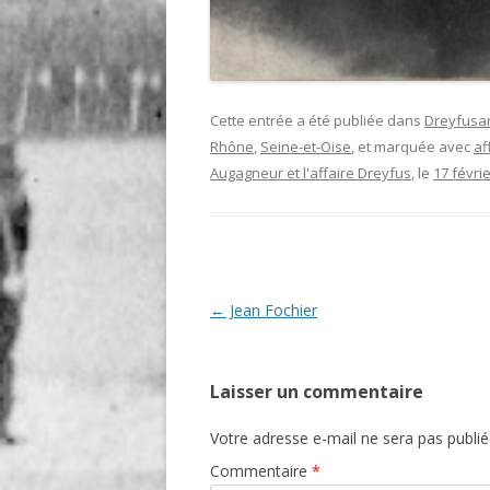
Cette entrée a été publiée dans
Dreyfusa
Rhône
,
Seine-et-Oise
, et marquée avec
af
Augagneur et l'affaire Dreyfus
, le
17 févri
Navigation
←
Jean Fochier
des
articles
Laisser un commentaire
Votre adresse e-mail ne sera pas publié
Commentaire
*