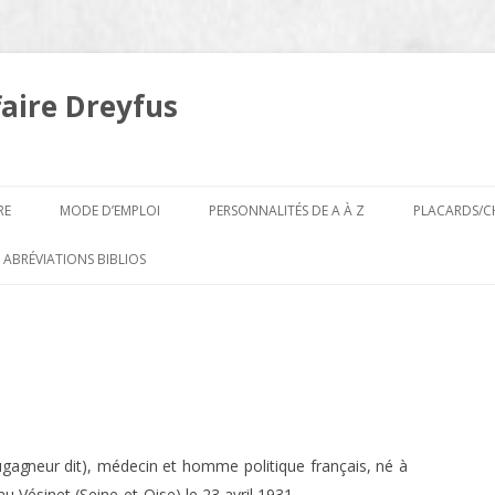
faire Dreyfus
Aller
au
RE
MODE D’EMPLOI
PERSONNALITÉS DE A À Z
PLACARDS/C
contenu
A
 ABRÉVIATIONS BIBLIOS
B
ugagneur dit)
, médecin et homme politique français, né à
 Vésinet (Seine-et-Oise) le 23 avril 1931.