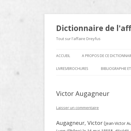
Dictionnaire de l'af
Tout sur l'affaire Dreyfus
ACCUEIL
A PROPOS DE CE DICTIONNAI
LIVRES/BROCHURES
BIBLIOGRAPHIE ET
A
Victor Augagneur
D
E
Laisser un commentaire
H
Augagneur, Victor
(
Jean-Victor A
N
Lyon (Rhône) le 16 mai 1855*, décédé au