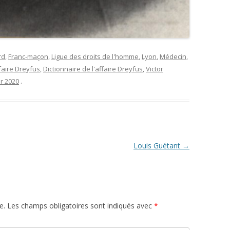
rd
,
Franc-maçon
,
Ligue des droits de l'homme
,
Lyon
,
Médecin
,
faire Dreyfus
,
Dictionnaire de l'affaire Dreyfus
,
Victor
er 2020
.
Louis Guétant
→
e.
Les champs obligatoires sont indiqués avec
*