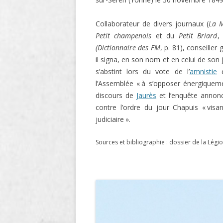
O
Collaborateur de divers journaux (
La M
Petit champenois
et du
Petit Briard
,
R
(Dictionnaire des
FM
, p. 81), conseiller
T
il signa, en son nom et en celui de son 
s’abstint lors du vote de l’
amnistie
e
l’Assemblée « à s’opposer énergiquemen
discours de
Jaurès
et l’enquête annon
contre l’ordre du jour Chapuis « visa
judiciaire ».
Sources et bibliographie : dossier de la Légi