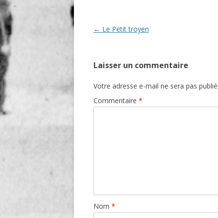
Navigation
←
Le Petit troyen
des
articles
Laisser un commentaire
Votre adresse e-mail ne sera pas publié
Commentaire
*
Nom
*