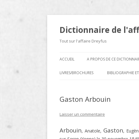
Dictionnaire de l'af
Tout sur l'affaire Dreyfus
ACCUEIL
A PROPOS DE CE DICTIONNAI
LIVRES/BROCHURES
BIBLIOGRAPHIE ET
A
Gaston Arbouin
D
E
Laisser un commentaire
H
Arbouin
Gaston
, Anatole,
, Eugèn
N
sur-Seren (Yonne) le 30 novembre 1849*