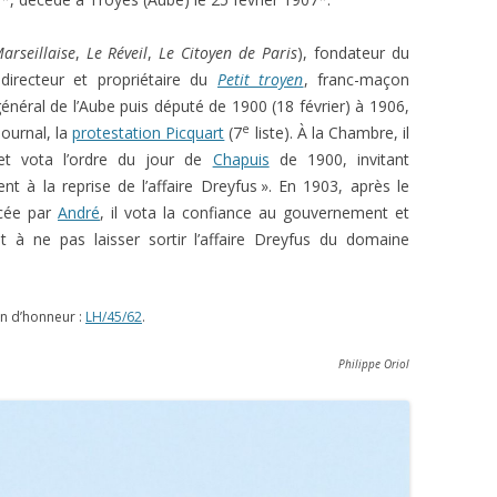
arseillaise
,
Le Réveil
,
Le Citoyen de Paris
), fondateur du
 directeur et propriétaire du
Petit troyen
, franc-maçon
 général de l’Aube puis député de 1900 (18 février) à 1906,
e
journal, la
protestation Picquart
(7
liste). À la Chambre, il
t vota l’ordre du jour de
Chapuis
de 1900, invitant
t à la reprise de l’affaire Dreyfus ». En 1903, après le
cée par
André
, il vota la confiance au gouvernement et
nt à ne pas laisser sortir l’affaire Dreyfus du domaine
on d’honneur :
LH/45/62
.
Philippe Oriol