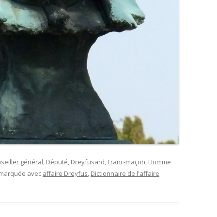
seiller général
,
Député
,
Dreyfusard
,
Franc-maçon
,
Homme
t marquée avec
affaire Dreyfus
,
Dictionnaire de l'affaire