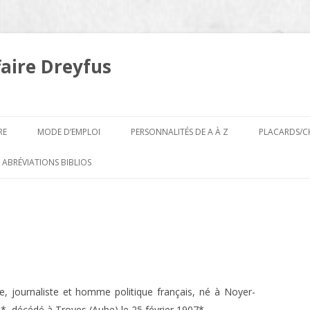
faire Dreyfus
Aller
au
RE
MODE D’EMPLOI
PERSONNALITÉS DE A À Z
PLACARDS/C
contenu
A
 ABRÉVIATIONS BIBLIOS
B
e, journaliste et homme politique français, né à Noyer-
, décédé à Troyes (Aube) le 25 février 1907*.