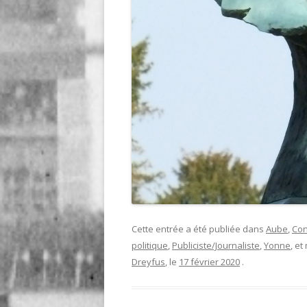
Cette entrée a été publiée dans
Aube
,
Con
politique
,
Publiciste/Journaliste
,
Yonne
, e
Dreyfus
, le
17 février 2020
.