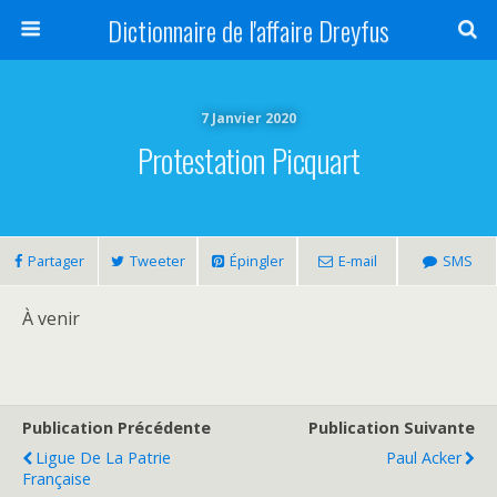
Dictionnaire de l'affaire Dreyfus
7 Janvier 2020
Protestation Picquart
Partager
Tweeter
Épingler
E-mail
SMS
À venir
Publication Précédente
Publication Suivante
Ligue De La Patrie
Paul Acker
Française