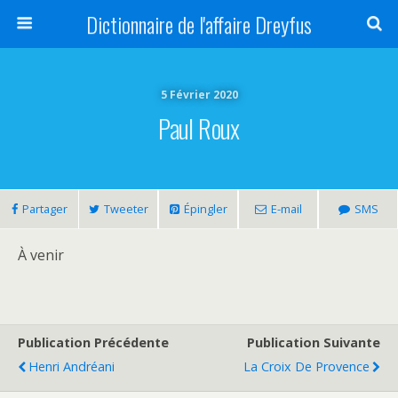
Dictionnaire de l'affaire Dreyfus
5 Février 2020
Paul Roux
Partager
Tweeter
Épingler
E-mail
SMS
À venir
Publication Précédente
Publication Suivante
Henri Andréani
La Croix De Provence