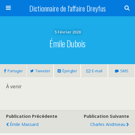
Dictionnaire de l'affaire Dreyfus
5 Février 2020
Émile Dubois
Partager
Tweeter
Épingler
E-mail
SMS
À venir
Publication Précédente
Publication Suivante
Émile Massard
Charles Andriveau