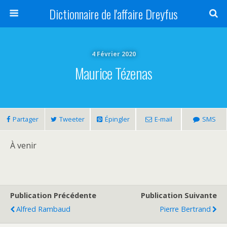
Dictionnaire de l'affaire Dreyfus
4 Février 2020
Maurice Tézenas
Partager
Tweeter
Épingler
E-mail
SMS
À venir
Publication Précédente
Publication Suivante
Alfred Rambaud
Pierre Bertrand