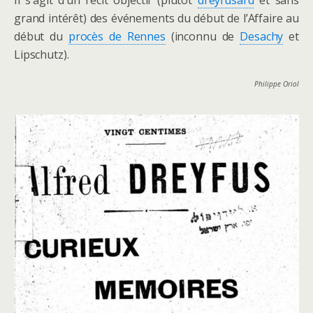
Il s’agit d’un récit objectif (plutôt
dreyfusard
et sans
grand intérêt) des événements du début de l’Affaire au
début du
procès de Rennes
(inconnu de
Desachy
et
Lipschutz).
Philippe Oriol