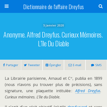
Dictionnaire de l'affaire Dreyfus
5 Janvier 2020
Anonyme. Alfred Dreyfus. Curieux Mémoires.
L’île Du Diable
Partager
Tweeter
Épingler
E-mail
SMS
ie
La Librairie parisienne, Arnaud et C
, publia en 1899
(nous n’avons pu trouver plus de précisions), sans
signature, une plaquette intitulée :
Alfred Dreyfus
.
Curieux mémoires. L’île du Diable.