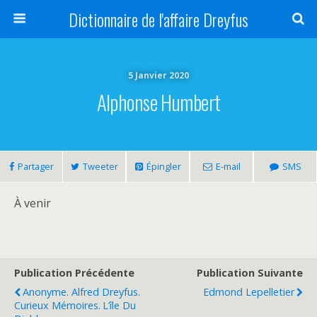
Dictionnaire de l'affaire Dreyfus
5 Janvier 2020
Alphonse Humbert
Partager
Tweeter
Épingler
E-mail
SMS
À venir
Publication Précédente
Publication Suivante
Anonyme. Alfred Dreyfus.
Edmond Lepelletier
Curieux Mémoires. L’île Du