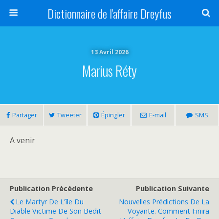
Dictionnaire de l'affaire Dreyfus
13 Avril 2026
Marius Réty
Partager
Tweeter
Épingler
E-mail
SMS
A venir
Publication Précédente
Publication Suivante
Le Martyr De L'île Du
Nouvelles Prédictions De La
Diable Victime De Son Bedit
Voyante. Comment Finira