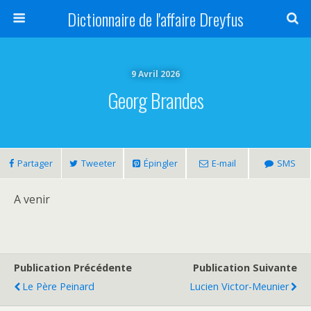
Dictionnaire de l'affaire Dreyfus
9 Avril 2026
Georg Brandes
Partager
Tweeter
Épingler
E-mail
SMS
A venir
Publication Précédente
Publication Suivante
Le Père Peinard
Lucien Victor-Meunier