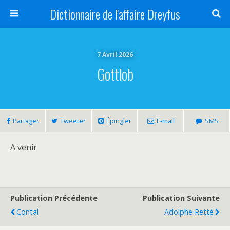
Dictionnaire de l'affaire Dreyfus
7 Avril 2026
Gottlob
Partager
Tweeter
Épingler
E-mail
SMS
A venir
Publication Précédente
Publication Suivante
Contal
Adolphe Retté