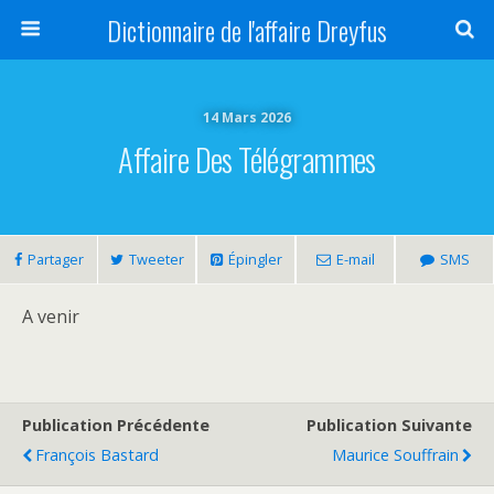
Dictionnaire de l'affaire Dreyfus
14 Mars 2026
Affaire Des Télégrammes
Partager
Tweeter
Épingler
E-mail
SMS
A venir
Publication Précédente
Publication Suivante
François Bastard
Maurice Souffrain