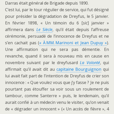
Darras était général de Brigade depuis 1890.
C’est lui, par le tour régulier de service, qui fut désigné
pour présider la dégradation de Dreyfus, le 5 janvier.
En février 1898, « Un témoin du 6 [
sic
] janvier »
affirmera dans
Le Siècle
, qu’il était depuis l’affreuse
cérémonie, persuadé de l’innocence de Dreyfus et ne
s’en cachait pas (
« À MM. Marinoni et Jean Dupuy »
).
Une affirmation qui ne sera pas démentie. En
revanche, quand il sera à nouveau mis en cause en
novembre suivant par le dreyfusard
La Volonté
, qui
affirmait qu’il avait dit au
capitaine Bourguignon
qui
lui avait fait part de l’intention de Dreyfus de crier son
innocence : « Que voulez vous que j’y fasse ? Je ne puis
pourtant pas étouffer sa voir sous un roulement de
tambour, comme Santerre » puis, le lendemain, qu’il
aurait confié à un médecin venu le visiter, qu’on venait
de « dégrader un innocent » (« Un accès de fièvre », 4