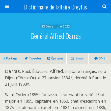
Dictionnaire de l'affaire Dreyfus
23 Décembre 2022
Général Alfred Darras
Partager
Tweeter
Épingler
E-mail
SMS
Darras
Alfred
, Paul, Édouard,
, militaire français, né à
Dijon (Côte d’Or) le 27 janvier 1834*, décédé à Paris le
21 juin 1903*.
Saint-Cyrien (1855), fantassin lieutenant breveté d’État-
major en 1859, capitaine en 1863, chef d’escadron en
1875, lieutenant-colonel en 1881, colonel en 1886,