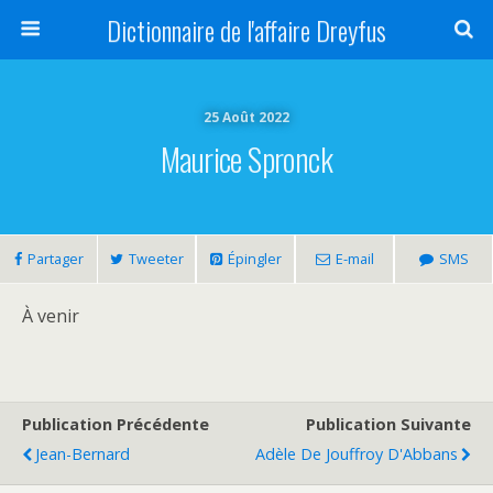
Dictionnaire de l'affaire Dreyfus
25 Août 2022
Maurice Spronck
Partager
Tweeter
Épingler
E-mail
SMS
À venir
Publication Précédente
Publication Suivante
Jean-Bernard
Adèle De Jouffroy D'Abbans