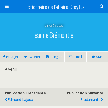
Dictionnaire de l'affaire Dreyfus
24 Août 2022
Jeanne Brémontier
Partager
Tweeter
Épingler
E-mail
SMS
À venir
Publication Précédente
Publication Suivante
Edmond Lajoux
Bradamante