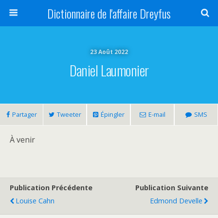
Dictionnaire de l'affaire Dreyfus
23 Août 2022
Daniel Laumonier
Partager
Tweeter
Épingler
E-mail
SMS
À venir
Publication Précédente
Publication Suivante
Louise Cahn
Edmond Develle